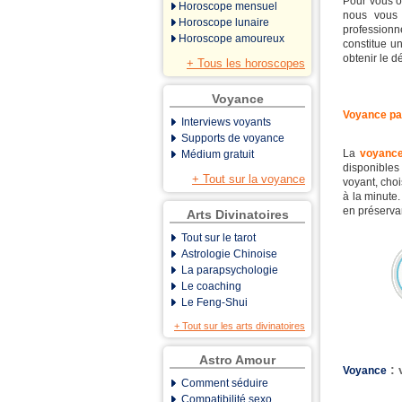
Pour vous of
Horoscope mensuel
nous vous 
Horoscope lunaire
professionn
Horoscope amoureux
constitue un
obtenir le dé
+ Tous les horoscopes
Voyance
Voyance par
Interviews voyants
Supports de voyance
La
voyance
Médium gratuit
disponibles
+ Tout sur la voyance
voyant, choi
à la minute
en préserva
Arts Divinatoires
Tout sur le tarot
Astrologie Chinoise
La parapsychologie
Le coaching
Le Feng-Shui
+ Tout sur les arts divinatoires
Astro Amour
: 
Voyance
Comment séduire
Compatibilité sexo