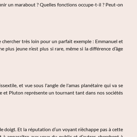
nir un marabout ? Quelles fonctions occupe-t-il ? Peut-on
de chercher très loin pour un parfait exemple : Emmanuel et
 plus jeune n’est plus si rare, même si la différence d’âge
xtile, et vue sous l'angle de l'amas planétaire qui va se
e et Pluton représente un tournant tant dans nos sociétés
de doigt. Et la réputation d’un voyant n’échappe pas à cette
t à apparaître aux yeux du public et d’autres cherchent à