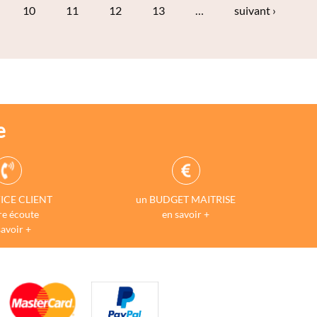
10
11
12
13
…
suivant ›
e
ICE CLIENT
un BUDGET MAITRISE
re écoute
en savoir +
savoir +