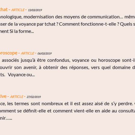
chat -
Article
-
13/03/2019
hnologique, modernisation des moyens de communication… même l
ser de la voyance par tchat ? Comment fonctionne-t-elle ? Quels 
nt Si la forme...
oroscope -
Article
-
06/03/2019
ssociés jusqu’à être confondus, voyance ou horoscope sont-il
ouvrir son avenir, à obtenir des réponses, vers quel domaine d
ts. Voyance ou...
ive -
Article
-
27/02/2019
e, les termes sont nombreux et il est assez aisé de s’y perdre. Q
Comment se définit-elle et comment vient-elle en aide au consult
nir…...