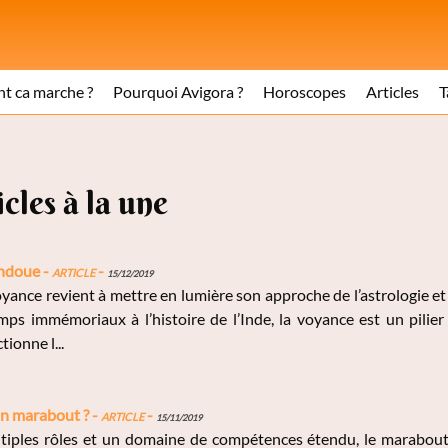
 ca marche ?
Pourquoi Avigora ?
Horoscopes
Articles
T
icles à la une
ndoue -
Article
-
15/12/2019
ance revient à mettre en lumière son approche de l’astrologie et l
ps immémoriaux à l’histoire de l’Inde, la voyance est un pilier
ionne l...
un marabout ? -
Article
-
15/11/2019
iples rôles et un domaine de compétences étendu, le marabout 