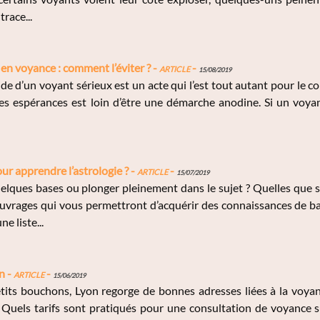
trace...
n voyance : comment l’éviter ? -
Article
-
15/08/2019
de d’un voyant sérieux est un acte qui l’est tout autant pour le con
ses espérances est loin d’être une démarche anodine. Si un voya
our apprendre l’astrologie ? -
Article
-
15/07/2019
ques bases ou plonger pleinement dans le sujet ? Quelles que soi
ouvrages qui vous permettront d’acquérir des connaissances de b
ne liste...
n -
Article
-
15/06/2019
its bouchons, Lyon regorge de bonnes adresses liées à la voyanc
? Quels tarifs sont pratiqués pour une consultation de voyance 