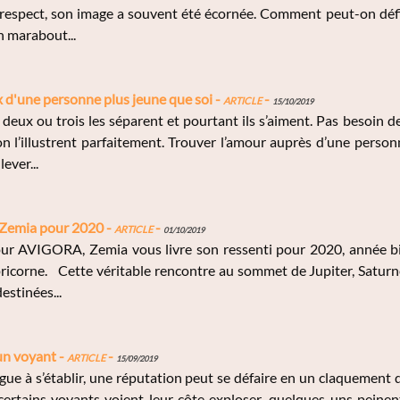
 respect, son image a souvent été écornée. Comment peut-on défi
n marabout...
 d'une personne plus jeune que soi -
Article
-
15/10/2019
deux ou trois les séparent et pourtant ils s’aiment. Pas besoin 
n l’illustrent parfaitement. Trouver l’amour auprès d’une personne
ever...
e Zemia pour 2020 -
Article
-
01/10/2019
ur AVIGORA, Zemia vous livre son ressenti pour 2020, année bisse
ricorne. Cette véritable rencontre au sommet de Jupiter, Saturn
estinées...
un voyant -
Article
-
15/09/2019
ngue à s’établir, une réputation peut se défaire en un claquement 
certains voyants voient leur côte exploser, quelques-uns peinen