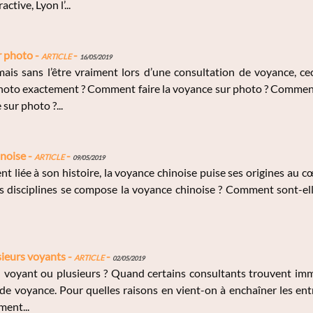
ctive, Lyon l’...
r photo -
Article
-
16/05/2019
mais sans l’être vraiment lors d’une consultation de voyance, c
hoto exactement ? Comment faire la voyance sur photo ? Comment
sur photo ?...
noise -
Article
-
09/05/2019
t liée à son histoire, la voyance chinoise puise ses origines au c
s disciplines se compose la voyance chinoise ? Comment sont-ell
ieurs voyants -
Article
-
02/05/2019
voyant ou plusieurs ? Quand certains consultants trouvent imméd
de voyance. Pour quelles raisons en vient-on à enchaîner les ent
ment...