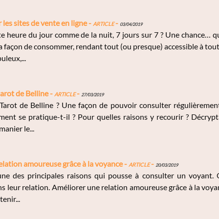
r les sites de vente en ligne -
Article
-
03/04/2019
e heure du jour comme de la nuit, 7 jours sur 7 ? Une chance… q
a façon de consommer, rendant tout (ou presque) accessible à tout 
uleux,...
arot de Belline -
Article
-
27/03/2019
Tarot de Belline ? Une façon de pouvoir consulter régulièrement
ent se pratique-t-il ? Pour quelles raisons y recourir ? Décrypt
anier le...
elation amoureuse grâce à la voyance -
Article
-
20/03/2019
’une des principales raisons qui pousse à consulter un voyant. 
s leur relation. Améliorer une relation amoureuse grâce à la voyan
nir...