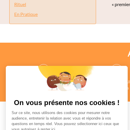
Rituel
« premie
Pages
En Pratique
des CONSEILLERS
des COMMENTAI
au profil vérifié
Authentiques
en savoir +
en savoir +
On vous présente nos cookies !
Sur ce site, nous utilisons des cookies pour mesurer notre
audience, entretenir la relation avec vous et répondre à vos
questions en temps réel. Vous pouvez sélectionner ici ceux que
Paiement sécurisé
vous autorisez à rester ici.