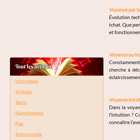
Voyance par t
Évolution tec
tchat. Que pen
et fonctionneme
Voyance ou h
Constamment a
Tout les articles
cherche à déc
éclaircissemen
Interviews
Articles
Voyance intuit
Tarot
Dans la voyanc
Numérologie
l’intuition ? 
connaître l’ave
Faq
Astrocouple