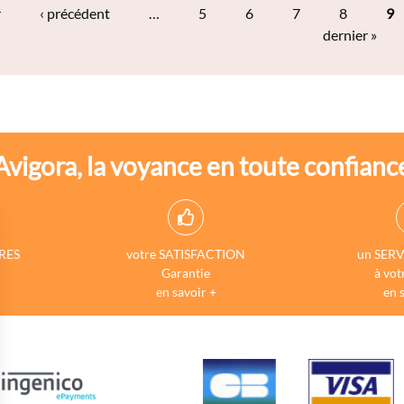
r
‹ précédent
…
5
6
7
8
9
dernier »
Avigora, la voyance en toute confianc
RES
votre SATISFACTION
un SERV
Garantie
à vot
en savoir +
en 