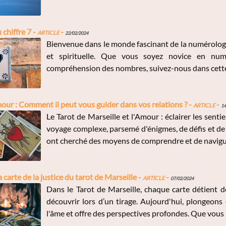
chiffre 7 -
Article
-
22/02/2024
Bienvenue dans le monde fascinant de la numérologie
et spirituelle. Que vous soyez novice en num
compréhension des nombres, suivez-nous dans cette ex
amour : Comment il peut vous guider dans vos relations ? -
Article
-
14
Le Tarot de Marseille et l'Amour : éclairer les sen
voyage complexe, parsemé d'énigmes, de défis et de
ont cherché des moyens de comprendre et de navigue
carte de la justice du tarot de Marseille -
Article
-
07/02/2024
Dans le Tarot de Marseille, chaque carte détient 
découvrir lors d’un tirage. Aujourd'hui, plongeons 
l'âme et offre des perspectives profondes. Que vous 