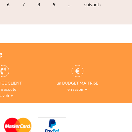
6
7
8
9
…
suivant ›
e
ICE CLIENT
un BUDGET MAITRISE
re écoute
en savoir +
savoir +