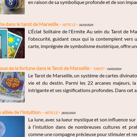
en raison de sa symbolique profonde et de son impact
te dans le tarot de Marseille -
Article
-
06/03/2024
L'Éclat Solitaire de l'Ermite Au sein du Tarot de Ma
l'obscurité, guidant ceux qui la contemplent vers 
carte, imprégnée de symbolisme ésotérique, offre une
roue de la fortune dans le Tarot de Marseille -
Tarot
-
04/03/2024
Le Tarot de Marseille, un système de cartes divinato
vie et du destin. Parmi les 22 arcanes majeurs, l
intrigante et ses significations profondes. Dans cet ar
lliée de l'intuition -
Article
-
28/02/2024
La lune, avec sa lueur mystique et son influence su
à l'intuition dans de nombreuses cultures et prat
comme une compagne précieuse pour stimuler et renfor