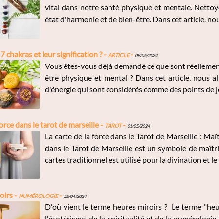
vital dans notre santé physique et mentale. Nettoye
état d'harmonie et de bien-être. Dans cet article, nou
7 chakras et leur signification ? -
Article
-
09/05/2024
Vous êtes-vous déjà demandé ce que sont réellement
être physique et mental ? Dans cet article, nous a
d'énergie qui sont considérés comme des points de jo
force dans le tarot de marseille -
Tarot
-
01/05/2024
La carte de la force dans le Tarot de Marseille : Maî
dans le Tarot de Marseille est un symbole de maîtris
cartes traditionnel est utilisé pour la divination et le 
oirs -
Numérologie
-
25/04/2024
D'où vient le terme heures miroirs ? Le terme "heur
l'ésotérisme, de la spiritualité et de la numérologi