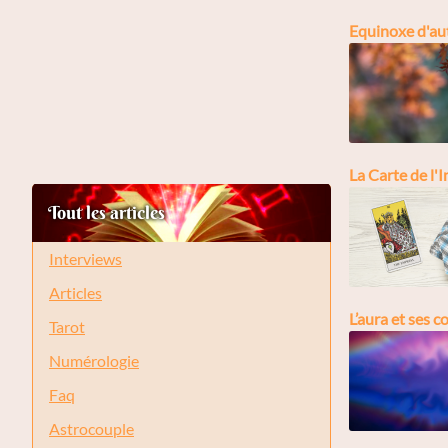
Equinoxe d'aut
La Carte de l'
Tout les articles
Interviews
Articles
L’aura et ses 
Tarot
Numérologie
Faq
Astrocouple