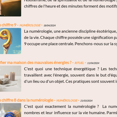
chiffres de l'heure et des minutes forment des motif
chiffre 9 -
Numérologie
-
18/04/2024
La numérologie, une ancienne discipline ésotérique, e
de la vie. Chaque chiffre possède une signification p
9 occupe une place centrale. Penchons-nous sur la sy
ier ma maison des mauvaises énergies ? -
Rituel
-
11/04/2024
C'est quoi une technique énergétique ? Les tec
travaillent avec l'énergie, souvent dans le but d'équi
d'un lieu ou d'un objet. Ces pratiques sont souvent i
chiffre 8 dans la numérologie -
Numérologie
-
21/03/2024
C'est quoi exactement la numérologie ? La numér
nombres et leur influence sur la vie humaine. Parmi 