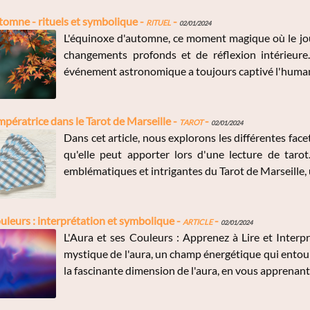
omne - rituels et symbolique -
Rituel
-
02/01/2024
L'équinoxe d'automne, ce moment magique où le jour
changements profonds et de réflexion intérieure. 
événement astronomique a toujours captivé l'humanité,
Impératrice dans le Tarot de Marseille -
Tarot
-
02/01/2024
Dans cet article, nous explorons les différentes fac
qu'elle peut apporter lors d'une lecture de tarot
emblématiques et intrigantes du Tarot de Marseille, un
couleurs : interprétation et symbolique -
Article
-
02/01/2024
L'Aura et ses Couleurs : Apprenez à Lire et Interp
mystique de l'aura, un champ énergétique qui entoure
la fascinante dimension de l'aura, en vous apprenant