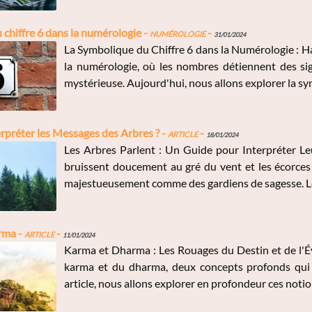
chiffre 6 dans la numérologie -
Numérologie
-
31/01/2024
La Symbolique du Chiffre 6 dans la Numérologie : H
la numérologie, où les nombres détiennent des sig
mystérieuse. Aujourd'hui, nous allons explorer la sy
préter les Messages des Arbres ? -
Article
-
18/01/2024
Les Arbres Parlent : Un Guide pour Interpréter Le
bruissent doucement au gré du vent et les écorces q
majestueusement comme des gardiens de sagesse. Le
rma -
Article
-
11/01/2024
Karma et Dharma : Les Rouages du Destin et de l'É
karma et du dharma, deux concepts profonds qui g
article, nous allons explorer en profondeur ces notion