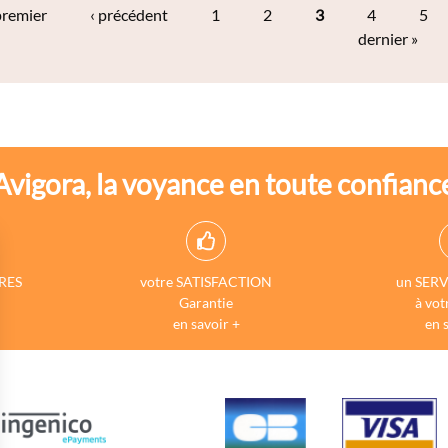
premier
‹ précédent
1
2
3
4
5
dernier »
Avigora, la voyance en toute confianc
RES
votre SATISFACTION
un SERV
Garantie
à vot
en savoir +
en 