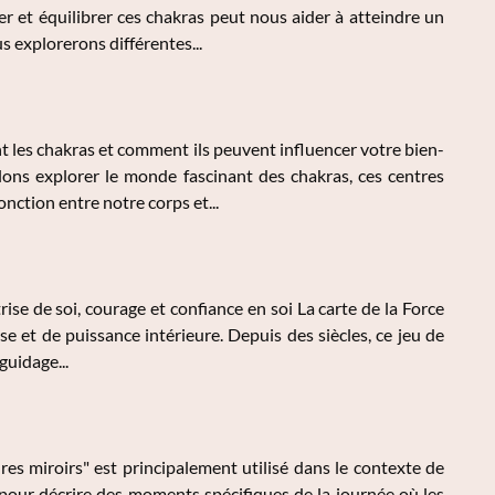
r et équilibrer ces chakras peut nous aider à atteindre un
s explorerons différentes...
 les chakras et comment ils peuvent influencer votre bien-
llons explorer le monde fascinant des chakras, ces centres
nction entre notre corps et...
trise de soi, courage et confiance en soi La carte de la Force
e et de puissance intérieure. Depuis des siècles, ce jeu de
guidage...
es miroirs" est principalement utilisé dans le contexte de
e pour décrire des moments spécifiques de la journée où les