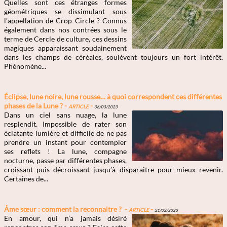
Quelles sont ces étranges formes
géométriques se dissimulant sous
l’appellation de Crop Circle ? Connus
également dans nos contrées sous le
terme de Cercle de culture, ces dessins
magiques apparaissant soudainement
dans les champs de céréales, soulèvent toujours un fort intérêt.
Phénomène...
Éclipse, lune noire, lune rousse… à quoi correspondent ces différentes
phases de la Lune ? -
Article
-
06/03/2023
Dans un ciel sans nuage, la lune
resplendit. Impossible de rater son
éclatante lumière et difficile de ne pas
prendre un instant pour contempler
ses reflets ! La lune, compagne
nocturne, passe par différentes phases,
croissant puis décroissant jusqu’à disparaitre pour mieux revenir.
Certaines de...
Âme sœur : comment la reconnaitre ? -
Article
-
21/02/2023
En amour, qui n’a jamais désiré