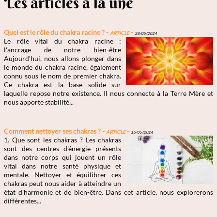
Les articles à la une
Quel est le rôle du chakra racine ? -
Article
-
28/05/2024
Le rôle vital du chakra racine :
l'ancrage de notre bien-être
Aujourd'hui, nous allons plonger dans
le monde du chakra racine, également
connu sous le nom de premier chakra.
Ce chakra est la base solide sur
laquelle repose notre existence. Il nous connecte à la Terre Mère et
nous apporte stabilité...
Comment nettoyer ses chakras ? -
Article
-
15/05/2024
1. Que sont les chakras ? Les chakras
sont des centres d'énergie présents
dans notre corps qui jouent un rôle
vital dans notre santé physique et
mentale. Nettoyer et équilibrer ces
chakras peut nous aider à atteindre un
état d'harmonie et de bien-être. Dans cet article, nous explorerons
différentes...