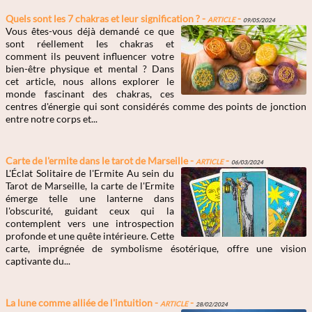
Quels sont les 7 chakras et leur signification ? -
Article
-
09/05/2024
Vous êtes-vous déjà demandé ce que
sont réellement les chakras et
comment ils peuvent influencer votre
bien-être physique et mental ? Dans
cet article, nous allons explorer le
monde fascinant des chakras, ces
centres d'énergie qui sont considérés comme des points de jonction
entre notre corps et...
Carte de l'ermite dans le tarot de Marseille -
Article
-
06/03/2024
L'Éclat Solitaire de l'Ermite Au sein du
Tarot de Marseille, la carte de l'Ermite
émerge telle une lanterne dans
l'obscurité, guidant ceux qui la
contemplent vers une introspection
profonde et une quête intérieure. Cette
carte, imprégnée de symbolisme ésotérique, offre une vision
captivante du...
La lune comme alliée de l'intuition -
Article
-
28/02/2024