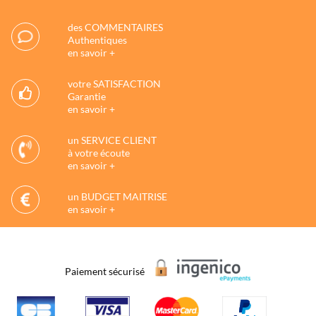
des COMMENTAIRES
Authentiques
en savoir +
votre SATISFACTION
Garantie
en savoir +
un SERVICE CLIENT
à votre écoute
en savoir +
un BUDGET MAITRISE
en savoir +
Paiement sécurisé