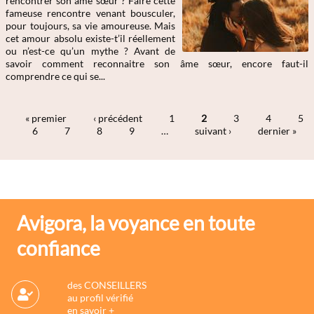
rencontrer son âme sœur ? Faire cette
fameuse rencontre venant bousculer,
pour toujours, sa vie amoureuse. Mais
cet amour absolu existe-t’il réellement
ou n’est-ce qu’un mythe ? Avant de
savoir comment reconnaitre son âme sœur, encore faut-il
comprendre ce qui se...
« premier
‹ précédent
1
2
3
4
5
6
7
8
9
…
suivant ›
dernier »
Pages
Avigora, la voyance en toute
confiance
des CONSEILLERS
au profil vérifié
en savoir +