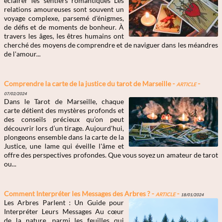
éclairer les sentiers romantiques Les
relations amoureuses sont souvent un
voyage complexe, parsemé d'énigmes,
de défis et de moments de bonheur. À
travers les âges, les êtres humains ont
cherché des moyens de comprendre et de naviguer dans les méandres
de l'amour...
Comprendre la carte de la justice du tarot de Marseille -
Article
-
07/02/2024
Dans le Tarot de Marseille, chaque
carte détient des mystères profonds et
des conseils précieux qu’on peut
découvrir lors d’un tirage. Aujourd'hui,
plongeons ensemble dans la carte de la
Justice, une lame qui éveille l'âme et
offre des perspectives profondes. Que vous soyez un amateur de tarot
ou...
Comment Interpréter les Messages des Arbres ? -
Article
-
18/01/2024
Les Arbres Parlent : Un Guide pour
Interpréter Leurs Messages Au cœur
de la nature, parmi les feuilles qui