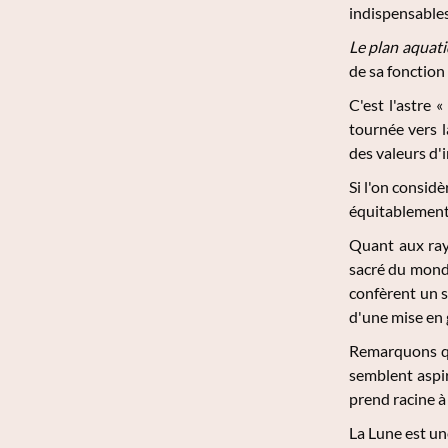
indispensables
Le plan aquat
de sa fonction 
C'est l'astre 
tournée vers l
des valeurs d'i
Si l'on consid
équitablement.
Quant aux rayo
sacré du monde
confèrent un se
d'une mise en 
Remarquons que
semblent aspir
prend racine à 
La Lune est une