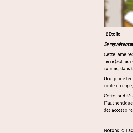
L'Etoile
Sa représentat
Cette lame rep
Terre (sol jaune
somme, dans t
Une jeune fem
couleur rouge, 
Cette nudité 
l'"authentique
des accessoires
Notons ici l'a