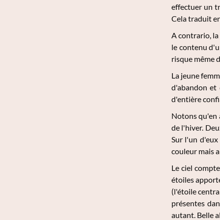
effectuer un t
Cela traduit en
A contrario, l
le contenu d'un
risque même de
La jeune femme
d'abandon et d
d'entière conf
Notons qu'en a
de l'hiver. Deu
Sur l'un d'eux
couleur mais au
Le ciel compte
étoiles apport
(l'étoile cent
présentes dans
autant. Belle a