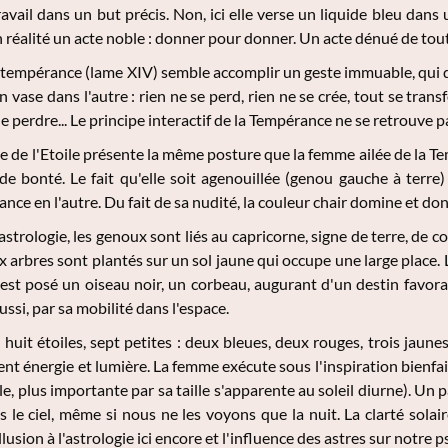
ravail dans un but précis. Non, ici elle verse un liquide bleu dans 
 réalité un acte noble : donner pour donner. Un acte dénué de tout ca
a tempérance (lame XIV) semble accomplir un geste immuable, qui 
 vase dans l'autre : rien ne se perd, rien ne se crée, tout se transf
 perdre... Le principe interactif de la Tempérance ne se retrouve pa
 de l'Etoile présente la même posture que la femme ailée de la Tem
e bonté. Le fait qu'elle soit agenouillée (genou gauche à terre
iance en l'autre. Du fait de sa nudité, la couleur chair domine et
strologie, les genoux sont liés au capricorne, signe de terre, de c
x arbres sont plantés sur un sol jaune qui occupe une large place. L
 est posé un oiseau noir, un corbeau, augurant d'un destin favor
ssi, par sa mobilité dans l'espace.
 huit étoiles, sept petites : deux bleues, deux rouges, trois jaune
ent énergie et lumière. La femme exécute sous l'inspiration bienfai
rale, plus importante par sa taille s'apparente au soleil diurne). U
 le ciel, même si nous ne les voyons que la nuit. La clarté solaire
llusion à l'astrologie ici encore et l'influence des astres sur notre