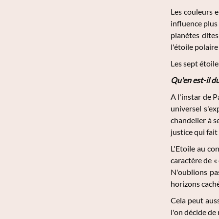
Les couleurs e
influence plus
planètes dites
l'étoile polair
Les sept étoil
Qu'en est-il d
A l'instar de 
universel s'e
chandelier à s
justice qui fa
L'Etoile au co
caractère de «
N'oublions pas
horizons caché
Cela peut auss
l'on décide de