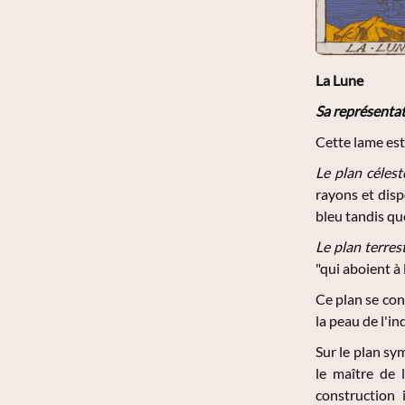
La Lune
Sa représentat
Cette lame est 
Le plan célest
rayons et disp
bleu tandis que
Le plan terres
"qui aboient à l
Ce plan se con
la peau de l'in
Sur le plan sym
le maître de l
construction 