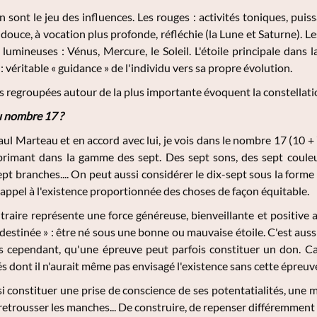
n sont le jeu des influences. Les rouges : activités toniques, puis
 douce, à vocation plus profonde, réfléchie (la Lune et Saturne). L
 lumineuses : Vénus, Mercure, le Soleil. L'étoile principale dans l
e : véritable « guidance » de l'individu vers sa propre évolution.
es regroupées autour de la plus importante évoquent la constellati
u nombre 17 ?
Paul Marteau et en accord avec lui, je vois dans le nombre 17 (10 +
xprimant dans la gamme des sept. Des sept sons, des sept couleur
ept branches.... On peut aussi considérer le dix-sept sous la forme 
it appel à l'existence proportionnée des choses de façon équitable.
ntraire représente une force généreuse, bienveillante et positive au
 destinée » : être né sous une bonne ou mauvaise étoile. C'est auss
 cependant, qu'une épreuve peut parfois constituer un don. Car 
s dont il n'aurait même pas envisagé l'existence sans cette épreuv
i constituer une prise de conscience de ses potentatialités, une m
 retrousser les manches... De construire, de repenser différemment 