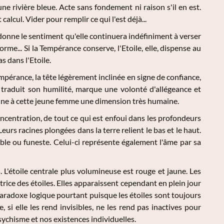
une rivière bleue. Acte sans fondement ni raison s'il en est.
lcul. Vider pour remplir ce qui l'est déjà...
donne le sentiment qu'elle continuera indéfiniment à verser
orme... Si la Tempérance conserve, l'Etoile, elle, dispense au
s dans l'Etoile.
pérance, la tête légèrement inclinée en signe de confiance,
) traduit son humilité, marque une volonté d'allégeance et
 donne à cette jeune femme une dimension très humaine.
oncentration, de tout ce qui est enfoui dans les profondeurs
eurs racines plongées dans la terre relient le bas et le haut.
able ou funeste. Celui-ci représente également l'âme par sa
s. L'étoile centrale plus volumineuse est rouge et jaune. Les
trice des étoiles. Elles apparaissent cependant en plein jour
n paradoxe logique pourtant puisque les étoiles sont toujours
, si elle les rend invisibles, ne les rend pas inactives pour
 psychisme et nos existences individuelles.