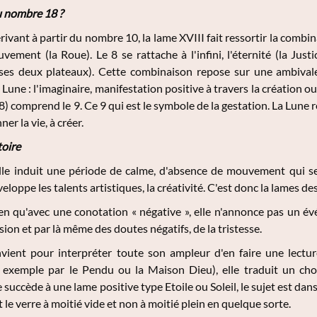
u nombre 18 ?
rivant à partir du nombre 10, la lame XVIII fait ressortir la combi
vement (la Roue). Le 8 se rattache à l'infini, l'éternité (la Ju
e ses deux plateaux). Cette combinaison repose sur une ambivale
Lune : l'imaginaire, manifestation positive à travers la création ou
 8) comprend le 9. Ce 9 qui est le symbole de la gestation. La Lune r
ner la vie, à créer.
toire
le induit une période de calme, d'absence de mouvement qui se m
loppe les talents artistiques, la créativité. C'est donc la lames d
en qu'avec une conotation « négative », elle n'annonce pas un é
sion et par là même des doutes négatifs, de la tristesse.
onvient pour interpréter toute son ampleur d'en faire une lectu
 exemple par le Pendu ou la Maison Dieu), elle traduit un ch
lle succède à une lame positive type Etoile ou Soleil, le sujet est d
it le verre à moitié vide et non à moitié plein en quelque sorte.