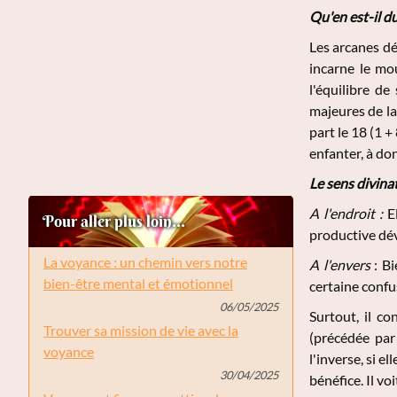
Qu'en est-il d
Les arcanes dé
incarne le mou
l'équilibre d
majeures de la 
part le 18 (1 +
enfanter, à don
Le sens divina
A l'endroit :
El
Pour aller plus loin...
productive déve
La voyance : un chemin vers notre
A l'envers
: Bi
bien-être mental et émotionnel
certaine confu
06/05/2025
Surtout, il c
Trouver sa mission de vie avec la
(précédée par
voyance
l'inverse, si e
30/04/2025
bénéfice. Il vo