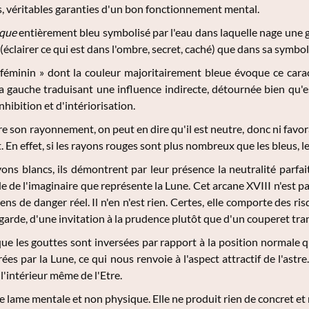
, véritables garanties d'un bon fonctionnement mental.
ique
entièrement bleu symbolisé par l'eau dans laquelle nage une g
(éclairer ce qui est dans l'ombre, secret, caché) que dans sa symbo
« féminin » dont la couleur majoritairement bleue évoque ce caractè
a gauche traduisant une influence indirecte, détournée bien qu'ess
nhibition et d'intériorisation.
ère son rayonnement, on peut en dire qu'il est neutre, donc ni favor
 En effet, si les rayons rouges sont plus nombreux que les bleus, 
ns blancs, ils démontrent par leur présence la neutralité parfaite
 de l'imaginaire que représente la Lune. Cet arcane XVIII n'est pas
ns de danger réel. Il n'en n'est rien. Certes, elle comporte des ris
garde, d'une invitation à la prudence plutôt que d'un couperet tra
 les gouttes sont inversées par rapport à la position normale qu
ées par la Lune, ce qui nous renvoie à l'aspect attractif de l'astre
l'intérieur même de l'Etre.
 lame mentale et non physique. Elle ne produit rien de concret et ne