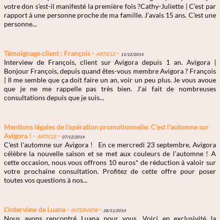
votre don s’est-il manifesté la première fois ?Cathy-Juliette | C’est par
rapport à une personne proche de ma famille. J’avais 15 ans. C’est une
personne...
Témoignage client : François -
Article
-
11/12/2014
Interview de François, client sur Avigora depuis 1 an. Avigora |
Bonjour François, depuis quand êtes-vous membre Avigora ? François
| Il me semble que ça doit faire un an, voir un peu plus. Je vous avoue
que je ne me rappelle pas très bien. J'ai fait de nombreuses
consultations depuis que je suis...
Mentions légales de l'opération promotionnelle: C'est l'automne sur
Avigora ! -
Article
-
07/12/2014
C'est l'automne sur Avigora ! En ce mercredi 23 septembre, Avigora
célèbre la nouvelle saison et se met aux couleurs de l'automne ! A
cette occasion, nous vous offrons 10 euros* de réduction à valoir sur
votre prochaine consultation. Profitez de cette offre pour poser
toutes vos questions à nos...
L'interview de Luana -
Interview
-
28/11/2014
Nous avons rencontré Luana pour vous. Voici en exclusivité la