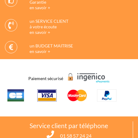
Garantie
en savoir +
un SERVICE CLIENT
à votre écoute
en savoir +
un BUDGET MAITRISE
en savoir +
Paiement sécurisé
Service client par téléphone
01 58 57 24 24