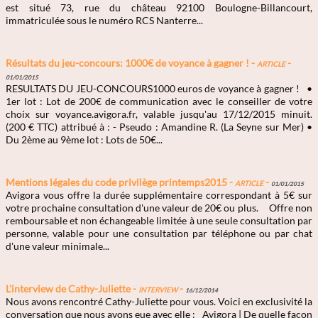
est situé 73, rue du château 92100 Boulogne-Billancourt,
immatriculée sous le numéro RCS Nanterre...
Résultats du jeu-concours: 1000€ de voyance à gagner ! -
Article
-
01/01/2015
RESULTATS DU JEU-CONCOURS1000 euros de voyance à gagner ! •
1er lot : Lot de 200€ de communication avec le conseiller de votre
choix sur voyance.avigora.fr, valable jusqu'au 17/12/2015 minuit.
(200 € TTC) attribué à : - Pseudo : Amandine R. (La Seyne sur Mer) •
Du 2ème au 9ème lot : Lots de 50€...
Mentions légales du code privilège printemps2015 -
Article
-
01/01/2015
Avigora vous offre la durée supplémentaire correspondant à 5€ sur
votre prochaine consultation d'une valeur de 20€ ou plus. Offre non
remboursable et non échangeable limitée à une seule consultation par
personne, valable pour une consultation par téléphone ou par chat
d'une valeur minimale...
L'interview de Cathy-Juliette -
Interview
-
16/12/2014
Nous avons rencontré Cathy-Juliette pour vous. Voici en exclusivité la
conversation que nous avons eue avec elle : Avigora | De quelle façon