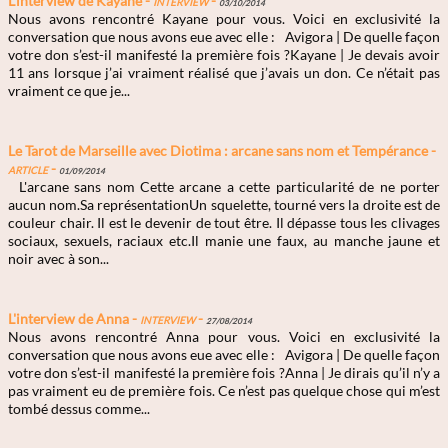
L'interview de Kayane -
Interview
-
03/10/2014
Nous avons rencontré Kayane pour vous. Voici en exclusivité la
conversation que nous avons eue avec elle : Avigora | De quelle façon
votre don s’est-il manifesté la première fois ?Kayane | Je devais avoir
11 ans lorsque j’ai vraiment réalisé que j’avais un don. Ce n’était pas
vraiment ce que je...
Le Tarot de Marseille avec Diotima : arcane sans nom et Tempérance -
Article
-
01/09/2014
L'arcane sans nom Cette arcane a cette particularité de ne porter
aucun nom.Sa représentationUn squelette, tourné vers la droite est de
couleur chair. Il est le devenir de tout être. Il dépasse tous les clivages
sociaux, sexuels, raciaux etc.Il manie une faux, au manche jaune et
noir avec à son...
L'interview de Anna -
Interview
-
27/08/2014
Nous avons rencontré Anna pour vous. Voici en exclusivité la
conversation que nous avons eue avec elle : Avigora | De quelle façon
votre don s’est-il manifesté la première fois ?Anna | Je dirais qu’il n’y a
pas vraiment eu de première fois. Ce n’est pas quelque chose qui m’est
tombé dessus comme...