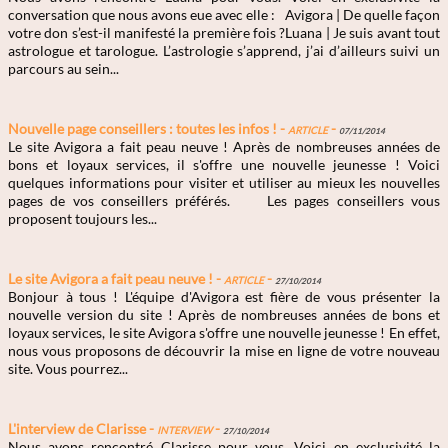
conversation que nous avons eue avec elle : Avigora | De quelle façon
votre don s’est-il manifesté la première fois ?Luana | Je suis avant tout
astrologue et tarologue. L’astrologie s’apprend, j’ai d’ailleurs suivi un
parcours au sein...
Nouvelle page conseillers : toutes les infos ! -
Article
-
07/11/2014
Le site Avigora a fait peau neuve ! Après de nombreuses années de
bons et loyaux services, il s'offre une nouvelle jeunesse ! Voici
quelques informations pour visiter et utiliser au mieux les nouvelles
pages de vos conseillers préférés. Les pages conseillers vous
proposent toujours les...
Le site Avigora a fait peau neuve ! -
Article
-
27/10/2014
Bonjour à tous ! L'équipe d'Avigora est fière de vous présenter la
nouvelle version du site ! Après de nombreuses années de bons et
loyaux services, le site Avigora s'offre une nouvelle jeunesse ! En effet,
nous vous proposons de découvrir la mise en ligne de votre nouveau
site. Vous pourrez...
L'interview de Clarisse -
Interview
-
27/10/2014
Nous avons rencontré Clarisse pour vous. Voici en exclusivité la