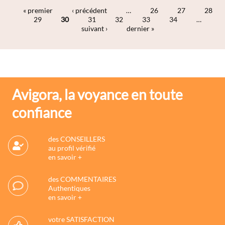
« premier
‹ précédent
…
26
27
28
29
30
31
32
33
34
…
Pages
suivant ›
dernier »
Avigora, la voyance en toute
confiance
des CONSEILLERS
au profil vérifié
en savoir +
des COMMENTAIRES
Authentiques
en savoir +
votre SATISFACTION