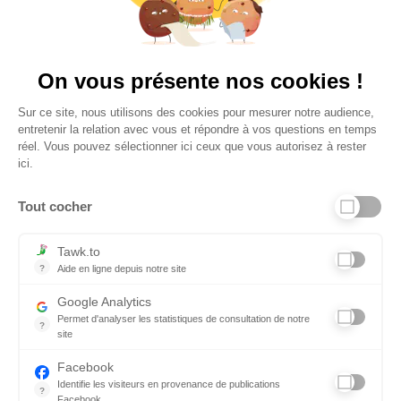
Plus de 650 Avis
Vu à la télé
On vous présente nos cookies !
Sur ce site, nous utilisons des cookies pour mesurer notre audience,
entretenir la relation avec vous et répondre à vos questions en temps
réel. Vous pouvez sélectionner ici ceux que vous autorisez à rester
ici.
Tout cocher
Liens utiles
Tawk.to
?
Aide en ligne depuis notre site
Aide en ligne depuis notre site
Informations personnelles et vie privée
Google Analytics
Permet d'analyser les statistiques de consultation de notre
FAQ - réponses à vos questions
?
site
Indispensable pour piloter notre site internet, il permet de mesure
Contact
Facebook
Identifie les visiteurs en provenance de publications
Conditions Générales de Service
?
Facebook