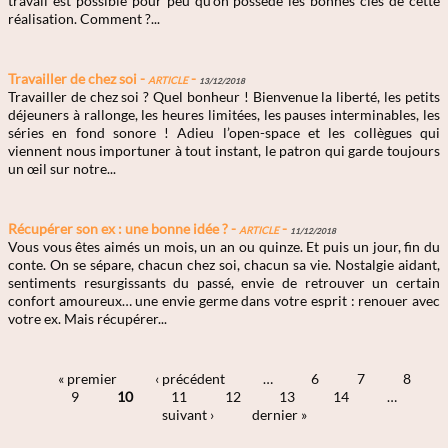
travail est possible pour peu qu’on possède les bonnes clés de cette
réalisation. Comment ?...
Travailler de chez soi -
Article
-
13/12/2018
Travailler de chez soi ? Quel bonheur ! Bienvenue la liberté, les petits
déjeuners à rallonge, les heures limitées, les pauses interminables, les
séries en fond sonore ! Adieu l’open-space et les collègues qui
viennent nous importuner à tout instant, le patron qui garde toujours
un œil sur notre...
Récupérer son ex : une bonne idée ? -
Article
-
11/12/2018
Vous vous êtes aimés un mois, un an ou quinze. Et puis un jour, fin du
conte. On se sépare, chacun chez soi, chacun sa vie. Nostalgie aidant,
sentiments resurgissants du passé, envie de retrouver un certain
confort amoureux… une envie germe dans votre esprit : renouer avec
votre ex. Mais récupérer...
« premier
‹ précédent
…
6
7
8
9
10
11
12
13
14
…
Pages
suivant ›
dernier »