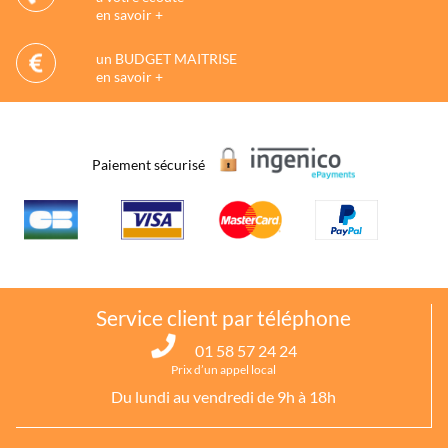
en savoir +
un BUDGET MAITRISE
en savoir +
Paiement sécurisé
Service client par téléphone
01 58 57 24 24
Prix d’un appel local
Du lundi au vendredi de 9h à 18h