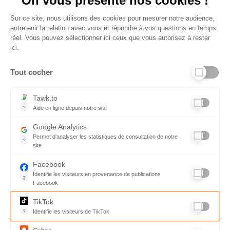
On vous présente nos cookies !
Sur ce site, nous utilisons des cookies pour mesurer notre audience,
entretenir la relation avec vous et répondre à vos questions en temps
réel. Vous pouvez sélectionner ici ceux que vous autorisez à rester
ici.
Tout cocher
Liens utiles
Tawk.to
?
Aide en ligne depuis notre site
Aide en ligne depuis notre site
Informations personnelles et vie privée
Google Analytics
Permet d'analyser les statistiques de consultation de notre
FAQ - réponses à vos questions
?
site
Indispensable pour piloter notre site internet, il permet de mesure
Contact
Facebook
Identifie les visiteurs en provenance de publications
Conditions Générales de Service
?
Facebook
Parce que vous ne venez pas tous les jours sur notre site, ce pet
Charte qualité
TikTok
?
Identifie les visiteurs de TikTok
Code de déontologie
Permet de suivre les actions du visiteur sur le site web, et de voir