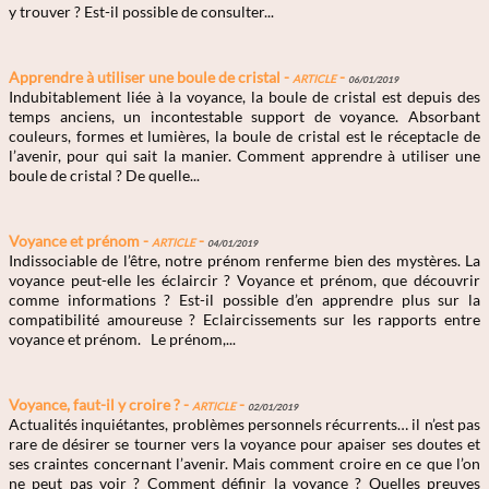
y trouver ? Est-il possible de consulter...
Apprendre à utiliser une boule de cristal -
Article
-
06/01/2019
Indubitablement liée à la voyance, la boule de cristal est depuis des
temps anciens, un incontestable support de voyance. Absorbant
couleurs, formes et lumières, la boule de cristal est le réceptacle de
l’avenir, pour qui sait la manier. Comment apprendre à utiliser une
boule de cristal ? De quelle...
Voyance et prénom -
Article
-
04/01/2019
Indissociable de l’être, notre prénom renferme bien des mystères. La
voyance peut-elle les éclaircir ? Voyance et prénom, que découvrir
comme informations ? Est-il possible d’en apprendre plus sur la
compatibilité amoureuse ? Eclaircissements sur les rapports entre
voyance et prénom. Le prénom,...
Voyance, faut-il y croire ? -
Article
-
02/01/2019
Actualités inquiétantes, problèmes personnels récurrents… il n’est pas
rare de désirer se tourner vers la voyance pour apaiser ses doutes et
ses craintes concernant l’avenir. Mais comment croire en ce que l’on
ne peut pas voir ? Comment définir la voyance ? Quelles preuves