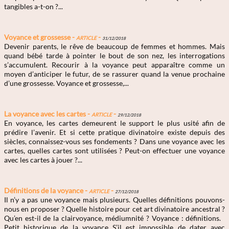
tangibles a-t-on ?...
Voyance et grossesse -
Article
-
31/12/2018
Devenir parents, le rêve de beaucoup de femmes et hommes. Mais
quand bébé tarde à pointer le bout de son nez, les interrogations
s’accumulent. Recourir à la voyance peut apparaître comme un
moyen d’anticiper le futur, de se rassurer quand la venue prochaine
d’une grossesse. Voyance et grossesse,...
La voyance avec les cartes -
Article
-
29/12/2018
En voyance, les cartes demeurent le support le plus usité afin de
prédire l’avenir. Et si cette pratique divinatoire existe depuis des
siècles, connaissez-vous ses fondements ? Dans une voyance avec les
cartes, quelles cartes sont utilisées ? Peut-on effectuer une voyance
avec les cartes à jouer ?...
Définitions de la voyance -
Article
-
27/12/2018
Il n’y a pas une voyance mais plusieurs. Quelles définitions pouvons-
nous en proposer ? Quelle histoire pour cet art divinatoire ancestral ?
Qu’en est-il de la clairvoyance, médiumnité ? Voyance : définitions.
Petit historique de la voyance S’il est impossible de dater avec